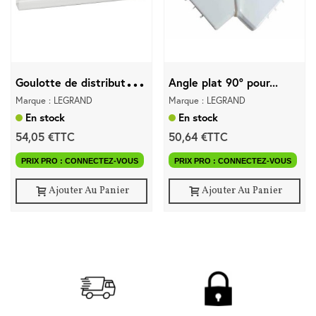
G
oulotte de distribution...
Angle plat 90° pour...
Marque : LEGRAND
Marque : LEGRAND
En stock
En stock
54,05 €TTC
50,64 €TTC
PRIX PRO : CONNECTEZ-VOUS
PRIX PRO : CONNECTEZ-VOUS
Ajouter Au Panier
Ajouter Au Panier