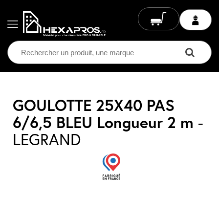
Electricité
GOULOTTE 25X40 PAS
6/6,5 BLEU Longueur 2 m
-
Chauffage
Electrique
LEGRAND
Climatisation
Ventilation
Eclairage
Plomberie
Chauffage