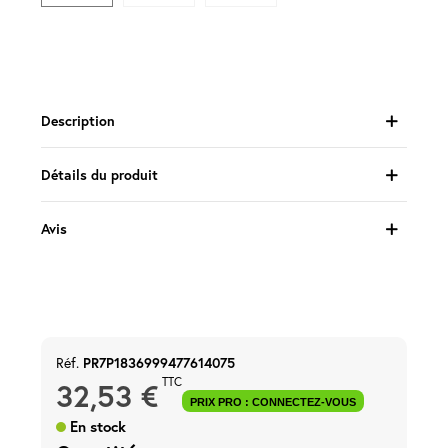
d'accès
Equipements
Consommables
Description
Outillage
Détails du produit
Maison
connectée
Avis
Quincaillerie
Fixations
Collections
Déco
Réf.
PR7P1836999477614075
TTC
32,53 €
PRIX PRO : CONNECTEZ-VOUS
En stock