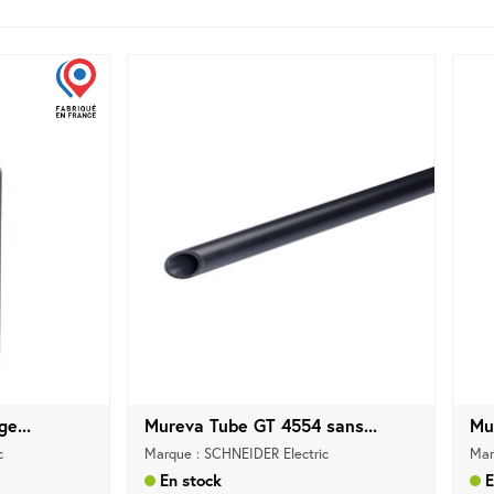
ge...
Mureva Tube GT 4554 sans...
Mu
c
Marque : SCHNEIDER Electric
Mar
En stock
E