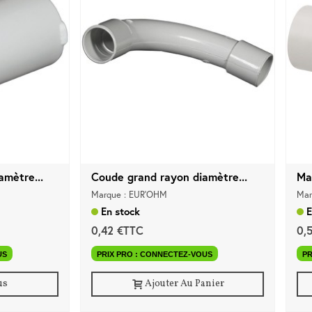
mètre...
Coude grand rayon diamètre...
Ma
Marque : EUR'OHM
Mar
En stock
E
0,42 €TTC
0,
US
PRIX PRO : CONNECTEZ-VOUS
PR
us
Ajouter Au Panier