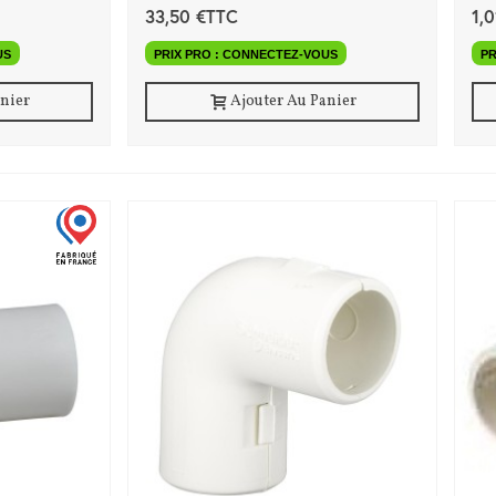
33,50 €TTC
1,
US
PRIX PRO : CONNECTEZ-VOUS
PR
anier
Ajouter Au Panier