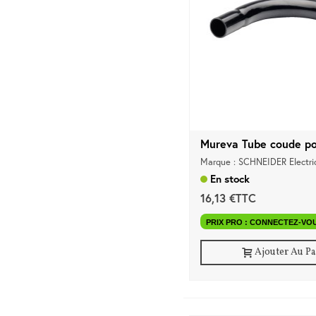
Mureva Tube coude pou
Marque : SCHNEIDER Electri
En stock
16,13 €TTC
PRIX PRO : CONNECTEZ-VO
Ajouter Au P