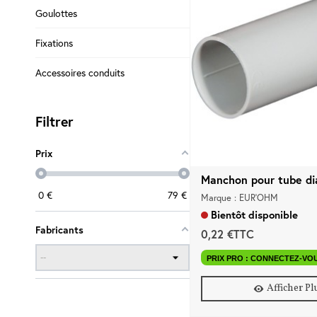
Goulottes
Fixations
Accessoires conduits
Filtrer
Prix
Manchon pour tube dia
0
€
79
€
Marque : EUR'OHM
Bientôt disponible
Fabricants
0,22 €TTC
PRIX PRO : CONNECTEZ-VO
Afficher Pl