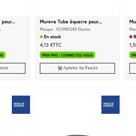
pour...
Mureva Tube équerre pour...
Mu
c
Marque : SCHNEIDER Electric
Mar
En stock
B
4,13 €TTC
1,
US
PRIX PRO : CONNECTEZ-VOUS
PR
anier
Ajouter Au Panier