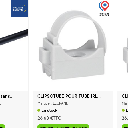
sans...
CLIPSOTUBE POUR TUBE IRL...
CL
c
Marque : LEGRAND
Mar
En stock
E
26,63 €TTC
26
US
PRIX PRO : CONNECTEZ-VOUS
PR