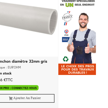
nchon diamètre 32mm gris
que : EUR'OHM
n stock
56 €TTC
IX PRO : CONNECTEZ-VOUS
Ajouter Au Panier