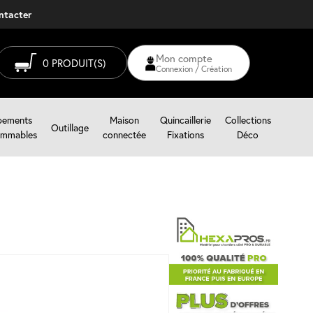
ontacter
Mon compte
0
PRODUIT(S)
Connexion / Création
pements
Maison
Quincaillerie
Collections
Outillage
mmables
connectée
Fixations
Déco