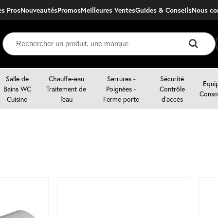
s Pros
Nouveautés
Promos
Meilleures Ventes
Guides & Conseils
nous c
Salle de
Chauffe-eau
Serrures -
Sécurité
Equi
Bains WC
Traitement de
Poignées -
Contrôle
Conso
Cuisine
l'eau
Ferme porte
d'accès