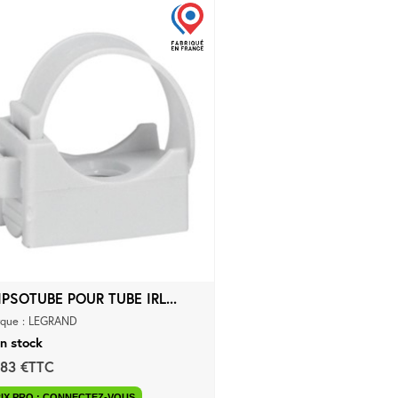
IPSOTUBE POUR TUBE IRL...
que : LEGRAND
n stock
,83 €TTC
IX PRO : CONNECTEZ-VOUS