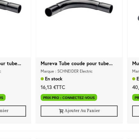
r tube...
Mureva Tube coude pour tube...
Mu
c
Marque : SCHNEIDER Electric
Mar
En stock
E
16,13 €TTC
40
US
PRIX PRO : CONNECTEZ-VOUS
PR
anier
Ajouter Au Panier