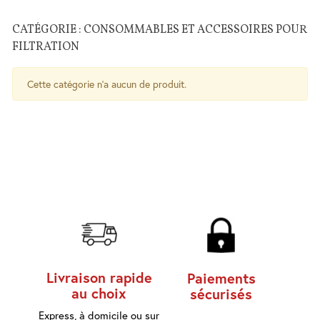
Salle
CATÉGORIE : CONSOMMABLES ET ACCESSOIRES POUR
de
FILTRATION
Bains
WC
Cuisine
Cette catégorie n'a aucun de produit.
Chauffe-
eau
Traitement
de l'eau
Serrures
-
Poignées
- Ferme
porte
Livraison rapide
Paiements
au choix
sécurisés
Sécurité
Contrôle
Express, à domicile ou sur