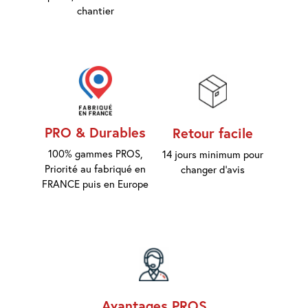
d'accès
chantier
Equipements
Consommables
Outillage
PRO & Durables
Retour facile
Maison
connectée
100% gammes PROS,
14 jours minimum pour
Priorité au fabriqué en
changer d'avis
Quincaillerie
FRANCE puis en Europe
Fixations
Collections
Déco
Avantages PROS