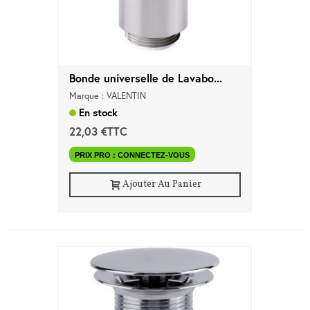
d'accès
Equipements
Consommables
Bonde universelle de Lavabo...
Outillage
Marque : VALENTIN
En stock
22,03 €TTC
Maison
connectée
PRIX PRO : CONNECTEZ-VOUS
Quincaillerie
Ajouter Au Panier
Fixations
Collections
Déco