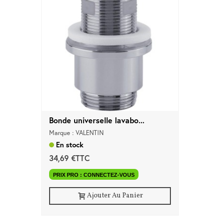
Marques
Pros
Nouveautés
Promos
Meilleures
Ventes
Guides &
Conseils
Bonde universelle lavabo...
Marque : VALENTIN
En stock
34,69 €TTC
PRIX PRO : CONNECTEZ-VOUS
Ajouter Au Panier