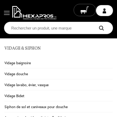
VIDAGE & SIPHON
Electricité
Chauffage
Vidage baignoire
Electrique
Climatisation
Vidage douche
Ventilation
Vidage lavabo, évier, vasque
Eclairage
Vidage Bidet
Plomberie
Siphon de sol et caniveaux pour douche
Chauffage