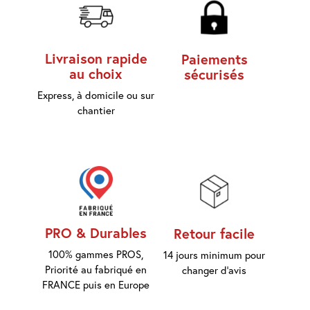
d'accès
Equipements
Livraison rapide
Paiements
Consommables
au choix
sécurisés
Express, à domicile ou sur
Outillage
chantier
Maison
connectée
Quincaillerie
Fixations
PRO & Durables
Retour facile
Collections
Déco
100% gammes PROS,
14 jours minimum pour
Priorité au fabriqué en
changer d'avis
FRANCE puis en Europe