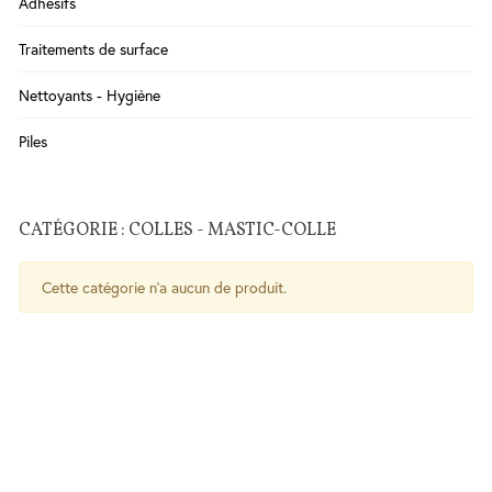
Adhésifs
Salle
Traitements de surface
de
Bains
Nettoyants - Hygiène
WC
Cuisine
Piles
Chauffe-
eau
CATÉGORIE : COLLES - MASTIC-COLLE
Traitement
de l'eau
Cette catégorie n'a aucun de produit.
Serrures
-
Poignées
- Ferme
porte
Sécurité
Contrôle