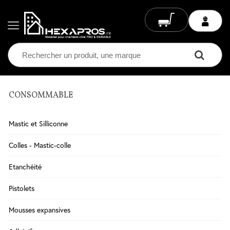
CONSOMMABLE
Electricité
Chauffage
Mastic et Silliconne
Electrique
Climatisation
Colles - Mastic-colle
Ventilation
Etanchéité
Eclairage
Pistolets
Plomberie
Mousses expansives
Chauffage