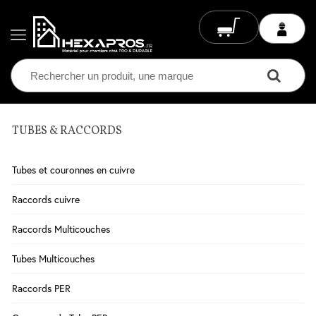
TUBES & RACCORDS
Electricité
Chauffage
Tubes et couronnes en cuivre
Electrique
Climatisation
Raccords cuivre
Ventilation
Raccords Multicouches
Eclairage
Tubes Multicouches
Plomberie
Raccords PER
Chauffage