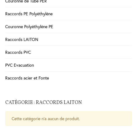
Couronne de Tube PER
Salle
Raccords PE Polyéthylène
de
Bains
Couronne Polyéthylène PE
WC
Cuisine
Raccords LAITON
Chauffe-
Raccords PVC
eau
Traitement
PVC Evacuation
de l'eau
Raccords acier et Fonte
Serrures
-
Poignées
CATÉGORIE : RACCORDS LAITON
- Ferme
porte
Cette catégorie n'a aucun de produit.
Sécurité
Contrôle