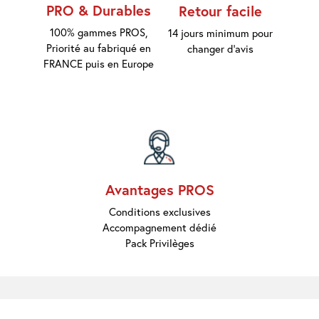
Marques
PRO & Durables
Retour facile
Pros
Nouveautés
100% gammes PROS,
14 jours minimum pour
Promos
Priorité au fabriqué en
changer d'avis
Meilleures
FRANCE puis en Europe
Ventes
Guides &
Conseils
Avantages PROS
Conditions exclusives
Accompagnement dédié
Pack Privilèges