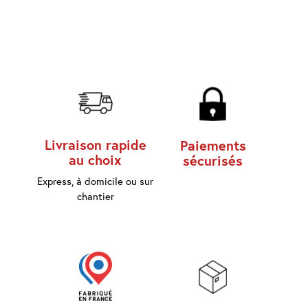
d'accès
Equipements
Consommables
Outillage
Maison
Livraison rapide
Paiements
connectée
au choix
sécurisés
Express, à domicile ou sur
Quincaillerie
Fixations
chantier
Collections
Déco