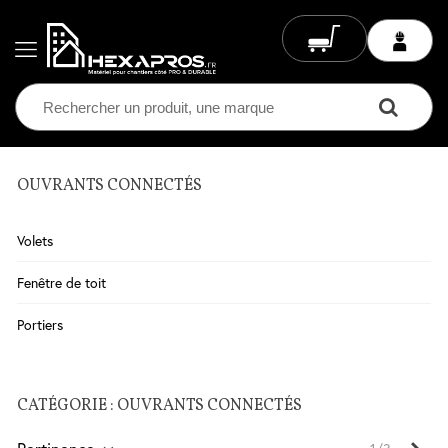
OUVRANTS CONNECTÉS
Electricité
Chauffage
Volets
Electrique
Climatisation
Fenêtre de toit
Ventilation
Portiers
Eclairage
CATÉGORIE : OUVRANTS CONNECTÉS
Plomberie
Chauffage
Suiv