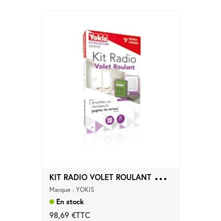
K
IT RADIO VOLET ROULANT Power
Marque : YOKIS
En stock
98,69 €TTC