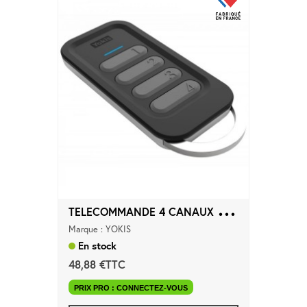
T
ELECOMMANDE 4 CANAUX POWER...
Marque : YOKIS
En stock
48,88 €TTC
PRIX PRO : CONNECTEZ-VOUS