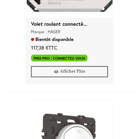
Marques
Pros
Nouveautés
Promos
Volet roulant connecté...
Meilleures
Marque : HAGER
Ventes
Bientôt disponible
Guides &
Conseils
117,38 €TTC
PRIX PRO : CONNECTEZ-VOUS
Afficher Plus