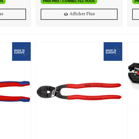
US
PRIX PRO : CONNECTEZ-VOUS
PR
us
Afficher Plus