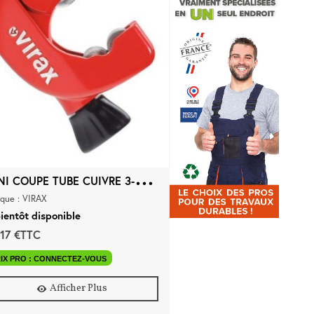
M
INI COUPE TUBE CUIVRE 3-28 mm
que : VIRAX
ientôt disponible
,17 €TTC
IX PRO : CONNECTEZ-VOUS
Afficher Plus