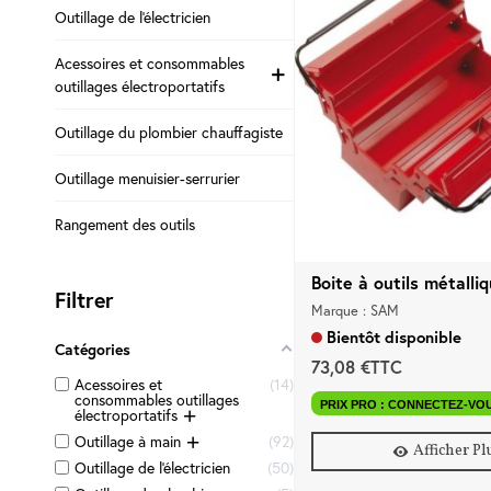
Outillage de l'électricien
Acessoires et consommables
outillages électroportatifs
Outillage du plombier chauffagiste
Outillage menuisier-serrurier
Rangement des outils
Boite à outils métalliq
Filtrer
Marque : SAM
Bientôt disponible
Catégories
73,08 €TTC
Acessoires et
14
consommables outillages
PRIX PRO : CONNECTEZ-VO
électroportatifs
Outillage à main
92
Afficher Pl
Outillage de l'électricien
50