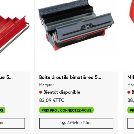
ue 5...
Boite à outils bimatières 5...
Marque :
Mar
Bientôt disponible
B
83,09 €TTC
38
US
PRIX PRO : CONNECTEZ-VOUS
PR
us
Afficher Plus