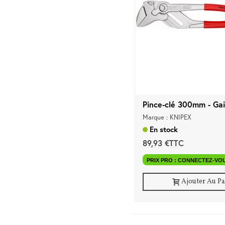
Pince-clé 300mm - Gai
Marque : KNIPEX
En stock
89,93 €TTC
PRIX PRO : CONNECTEZ-VO
Ajouter Au P