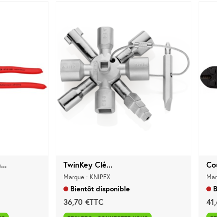
..
TwinKey Clé...
Co
Marque : KNIPEX
Mar
Bientôt disponible
B
36,70 €TTC
41