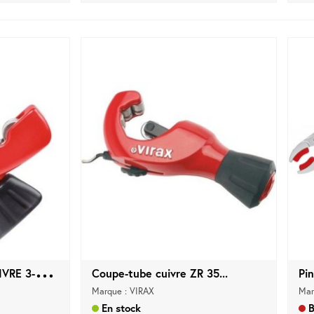
M
INI COUPE TUBE CUIVRE 3-16 mm
Coupe-tube cuivre ZR 35...
Pin
Marque : VIRAX
Mar
En stock
B