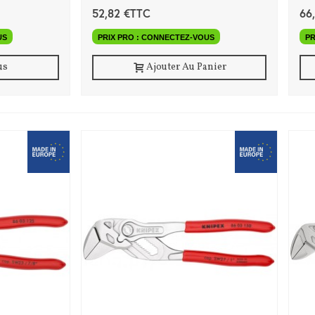
52,82 €TTC
66
US
PRIX PRO : CONNECTEZ-VOUS
PR
us
Ajouter Au Panier