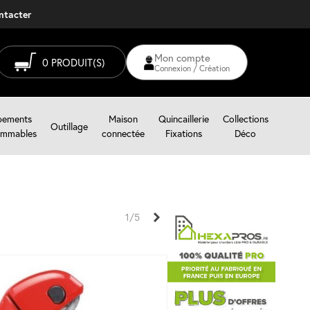
ontacter
Mon compte
0
PRODUIT(S)
Connexion / Création
pements
Maison
Quincaillerie
Collections
Outillage
mmables
connectée
Fixations
Déco
Suivant
1/5