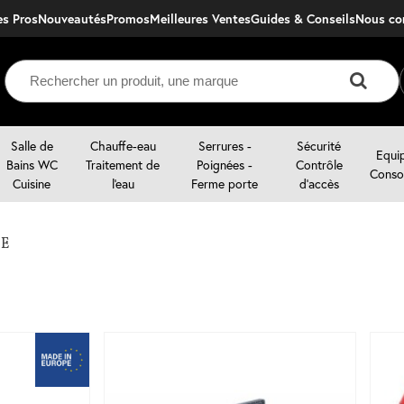
s Pros
Nouveautés
Promos
Meilleures Ventes
Guides & Conseils
nous c
Salle de
Chauffe-eau
Serrures -
Sécurité
Equi
Bains WC
Traitement de
Poignées -
Contrôle
Conso
Cuisine
l'eau
Ferme porte
d'accès
GE