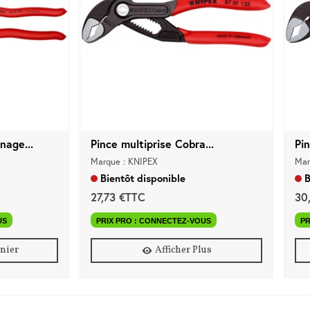
nage...
Pince multiprise Cobra...
Pin
Marque : KNIPEX
Mar
Bientôt disponible
B
27,73 €TTC
30
US
PRIX PRO : CONNECTEZ-VOUS
PR
anier
Afficher Plus