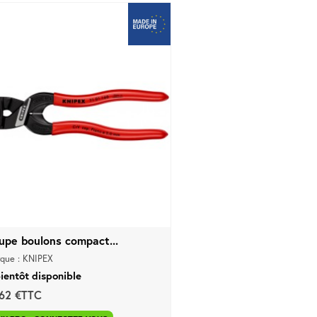
upe boulons compact...
que : KNIPEX
ientôt disponible
,62 €TTC