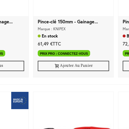
age...
Pince-clé 150mm - Gainage...
Pi
Marque : KNIPEX
Mar
En stock
B
61,49 €TTC
72
US
PRIX PRO : CONNECTEZ-VOUS
PR
us
Ajouter Au Panier