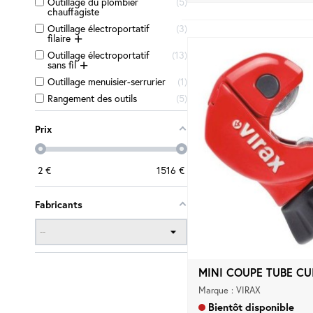
Outillage du plombier
5
chauffagiste
Outillage électroportatif
3
filaire
Outillage électroportatif
13
sans fil
Outillage menuisier-serrurier
1
Rangement des outils
5
Prix
2
€
1516
€
Fabricants
Marque : VIRAX
Bientôt disponible