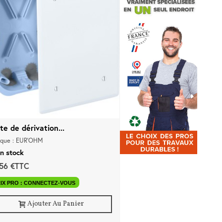
te de dérivation...
que : EUR'OHM
n stock
,56 €TTC
IX PRO : CONNECTEZ-VOUS
Ajouter Au Panier