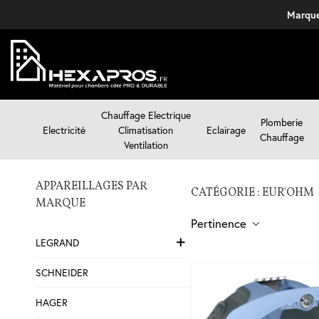
Marque
Chauffage Electrique
Plomberie
Electricité
Climatisation
Eclairage
Chauffage
Ventilation
APPAREILLAGES PAR
CATÉGORIE : EUR'OHM
MARQUE
Pertinence
LEGRAND
SCHNEIDER
HAGER