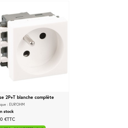
ise 2P+T blanche complète
que : EUR'OHM
n stock
30 €TTC