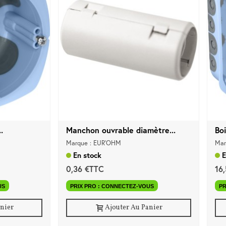
.
Manchon ouvrable diamètre...
Boi
Marque : EUR'OHM
Mar
En stock
E
0,36 €TTC
16
US
PRIX PRO : CONNECTEZ-VOUS
PR
anier
Ajouter Au Panier