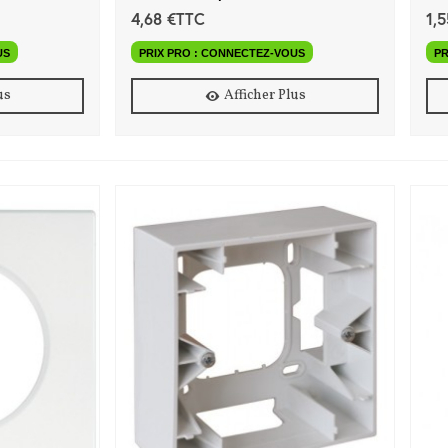
4,68 €TTC
1,
US
PRIX PRO : CONNECTEZ-VOUS
PR
us
Afficher Plus