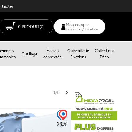
ontacter
Mon compte
0
PRODUIT(S)
Connexion / Création
pements
Maison
Quincaillerie
Collections
Outillage
mmables
connectée
Fixations
Déco
Suivant
1/5