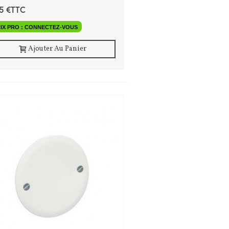
55 €TTC
IX PRO : CONNECTEZ-VOUS
Ajouter Au Panier