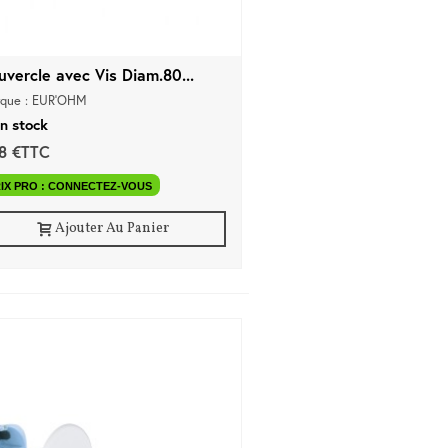
uvercle avec Vis Diam.80...
que : EUR'OHM
n stock
88 €TTC
IX PRO : CONNECTEZ-VOUS
Ajouter Au Panier