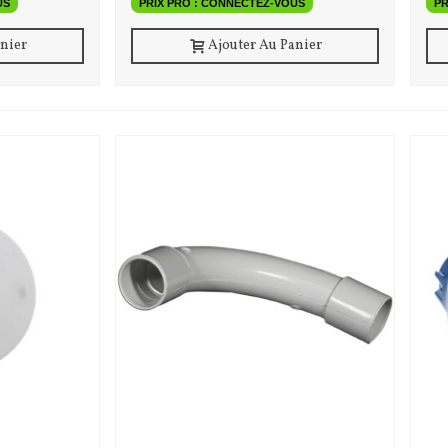
US
PRIX PRO : CONNECTEZ-VOUS
PR
anier
Ajouter Au Panier