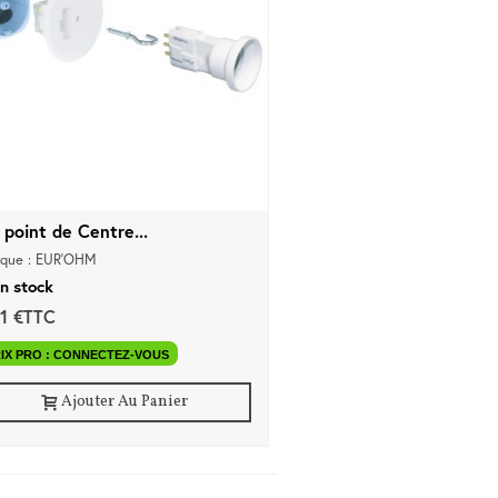
 point de Centre...
que : EUR'OHM
n stock
21 €TTC
IX PRO : CONNECTEZ-VOUS
Ajouter Au Panier