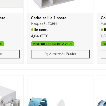
ste...
Cadre saillie 1 poste...
Co
Marque : EUR'OHM
Mar
En stock
E
4,04 €TTC
1,
US
PRIX PRO : CONNECTEZ-VOUS
PR
us
Ajouter Au Panier