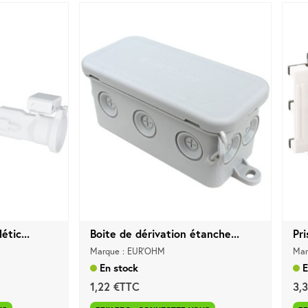
étic...
Boite de dérivation étanche...
Pr
Marque : EUR'OHM
Mar
En stock
E
1,22 €TTC
3,