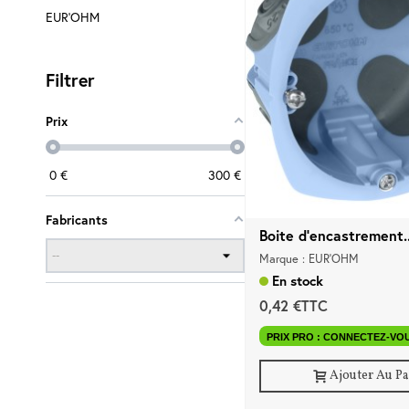
EUR'OHM
Filtrer
Prix
0
€
300
€
Fabricants
Boite d'encastrement..
Marque : EUR'OHM
En stock
0,42 €TTC
PRIX PRO : CONNECTEZ-VO
Ajouter Au P