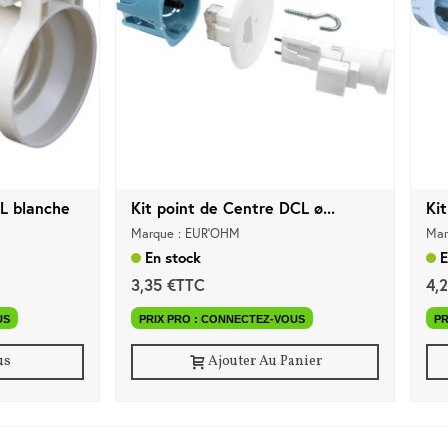
L blanche
Kit point de Centre DCL ø...
Kit
Marque : EUR'OHM
Mar
En stock
E
3,35 €TTC
4,
US
PRIX PRO : CONNECTEZ-VOUS
PR
us
Ajouter Au Panier