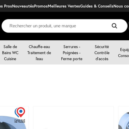
s Pros
Nouveautés
Promos
Meilleures Ventes
Guides & Conseils
nous c
Salle de
Chauffe-eau
Serrures -
Sécurité
Equi
Bains WC
Traitement de
Poignées -
Contrôle
Conso
Cuisine
l'eau
Ferme porte
d'accès