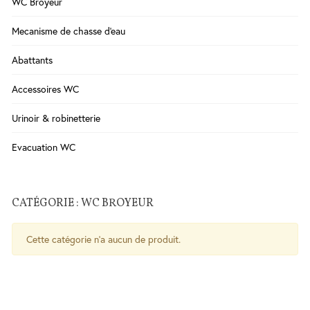
WC Broyeur
Salle
Mecanisme de chasse d'eau
de
Bains
Abattants
WC
Cuisine
Accessoires WC
Chauffe-
Urinoir & robinetterie
eau
Traitement
Evacuation WC
de l'eau
Serrures
CATÉGORIE : WC BROYEUR
-
Poignées
Cette catégorie n'a aucun de produit.
- Ferme
porte
Sécurité
Contrôle