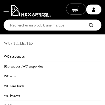
WC / TOILETTES
Electricité
Chauffage
WC suspendus
Electrique
Climatisation
Bâti-support WC suspendus
Ventilation
WC au sol
Eclairage
WC sans bride
Plomberie
WC lavants
Chauffage