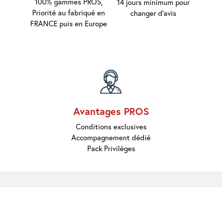
Marques
100% gammes PROS,
14 jours minimum pour
Pros
Priorité au fabriqué en
changer d'avis
Nouveautés
FRANCE puis en Europe
Promos
Meilleures
Ventes
Guides &
Conseils
Avantages PROS
Conditions exclusives
Accompagnement dédié
Pack Privilèges