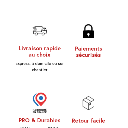
d'accès
Equipements
Consommables
Outillage
Livraison rapide
Paiements
au choix
sécurisés
Maison
connectée
Express, à domicile ou sur
chantier
Quincaillerie
Fixations
Collections
Déco
PRO & Durables
Retour facile