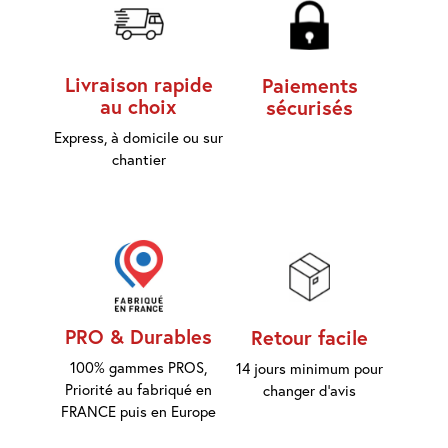
d'accès
Equipements
Livraison rapide
Paiements
Consommables
au choix
sécurisés
Express, à domicile ou sur
Outillage
chantier
Maison
connectée
Quincaillerie
Fixations
PRO & Durables
Retour facile
Collections
Déco
100% gammes PROS,
14 jours minimum pour
Priorité au fabriqué en
changer d'avis
FRANCE puis en Europe