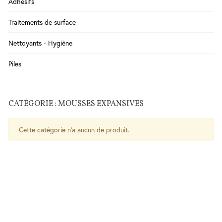
Adhésifs
Salle
Traitements de surface
de
Bains
Nettoyants - Hygiène
WC
Cuisine
Piles
Chauffe-
eau
CATÉGORIE : MOUSSES EXPANSIVES
Traitement
de l'eau
Cette catégorie n'a aucun de produit.
Serrures
-
Poignées
- Ferme
porte
Sécurité
Contrôle