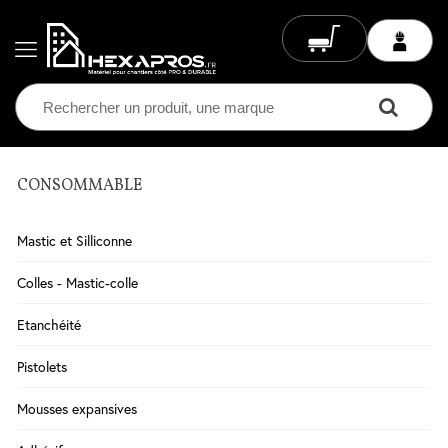
CONSOMMABLE
Electricité
Chauffage
Mastic et Silliconne
Electrique
Climatisation
Colles - Mastic-colle
Ventilation
Etanchéité
Eclairage
Pistolets
Plomberie
Mousses expansives
Chauffage