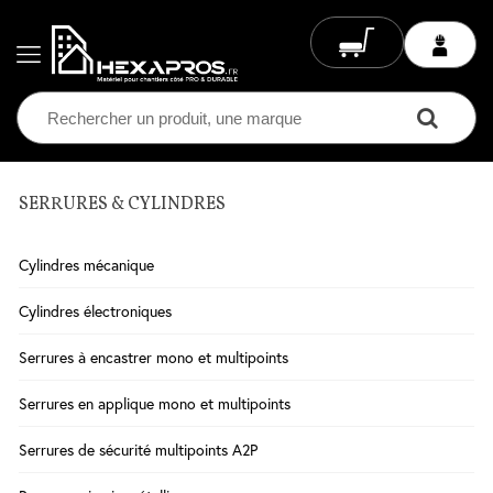
SERRURES & CYLINDRES
Electricité
Chauffage
Cylindres mécanique
Electrique
Climatisation
Cylindres électroniques
Ventilation
Serrures à encastrer mono et multipoints
Eclairage
Serrures en applique mono et multipoints
Plomberie
Serrures de sécurité multipoints A2P
Chauffage