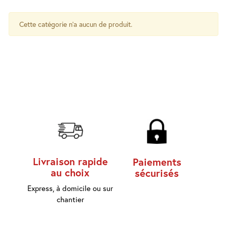
d'accès
Cette catégorie n'a aucun de produit.
Equipements
Consommables
Outillage
Maison
connectée
Quincaillerie
Fixations
Livraison rapide
Paiements
Collections
au choix
sécurisés
Déco
Express, à domicile ou sur
chantier