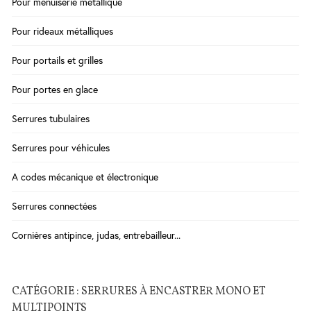
Pour menuiserie métallique
Salle
Pour rideaux métalliques
de
Bains
Pour portails et grilles
WC
Cuisine
Pour portes en glace
Chauffe-
Serrures tubulaires
eau
Traitement
Serrures pour véhicules
de l'eau
A codes mécanique et électronique
Serrures
Serrures connectées
-
Poignées
Cornières antipince, judas, entrebailleur...
- Ferme
porte
CATÉGORIE : SERRURES À ENCASTRER MONO ET
Sécurité
Contrôle
MULTIPOINTS