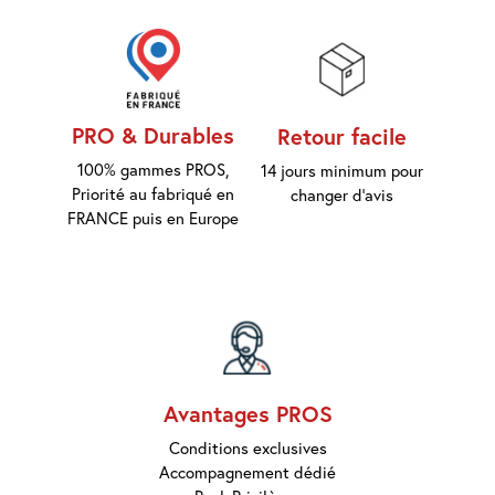
Marques
Pros
Nouveautés
Promos
Meilleures
Ventes
PRO & Durables
Retour facile
Guides &
Conseils
100% gammes PROS,
14 jours minimum pour
Priorité au fabriqué en
changer d'avis
FRANCE puis en Europe
Avantages PROS
Conditions exclusives
Accompagnement dédié