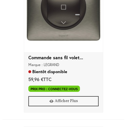
Marques
Pros
Nouveautés
Promos
Meilleures
Ventes
Guides &
Conseils
Commande sans fil volet...
Marque : LEGRAND
Bientôt disponible
59,96 €TTC
PRIX PRO : CONNECTEZ-VOUS
Afficher Plus