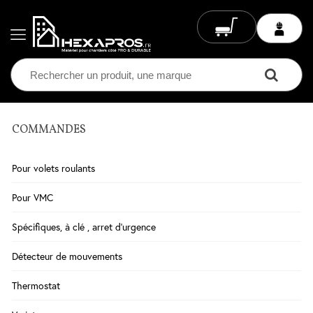
COMMANDES
Electricité
Chauffage
Pour volets roulants
Electrique
Climatisation
Pour VMC
Ventilation
Spécifiques, à clé , arret d'urgence
Eclairage
Détecteur de mouvements
Plomberie
Thermostat
Chauffage