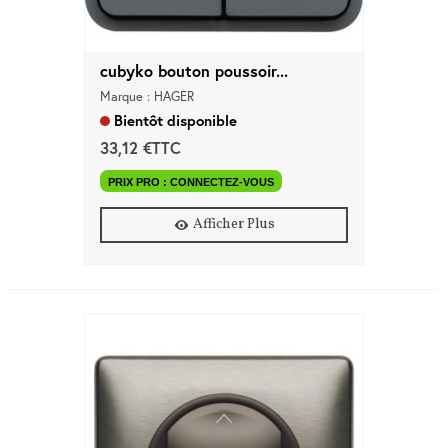
d'accès
Equipements
cubyko bouton poussoir...
Consommables
Marque : HAGER
Bientôt disponible
Outillage
33,12 €TTC
PRIX PRO : CONNECTEZ-VOUS
Maison
connectée
Afficher Plus
Quincaillerie
Fixations
Collections
Déco