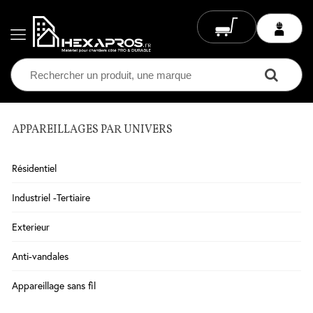
APPAREILLAGES PAR UNIVERS
Electricité
Chauffage
Résidentiel
Electrique
Climatisation
Industriel -Tertiaire
Ventilation
Exterieur
Eclairage
Anti-vandales
Plomberie
Appareillage sans fil
Chauffage