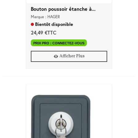
d'accès
Bouton poussoir étanche à...
Marque : HAGER
Equipements
Bientôt disponible
Consommables
24,49 €TTC
Outillage
PRIX PRO : CONNECTEZ-VOUS
Afficher Plus
Maison
connectée
Quincaillerie
Fixations
Collections
Déco