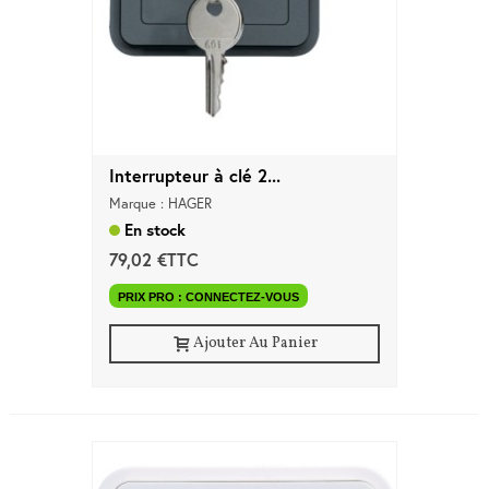
Marques
Pros
Nouveautés
Promos
Meilleures
Ventes
Guides &
Conseils
Interrupteur à clé 2...
Marque : HAGER
En stock
79,02 €TTC
PRIX PRO : CONNECTEZ-VOUS
Ajouter Au Panier