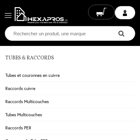
TUBES & RACCORDS
Electricité
Chauffage
Tubes et couronnes en cuivre
Electrique
Climatisation
Raccords cuivre
Ventilation
Raccords Multicouches
Eclairage
Tubes Multicouches
Plomberie
Raccords PER
Chauffage