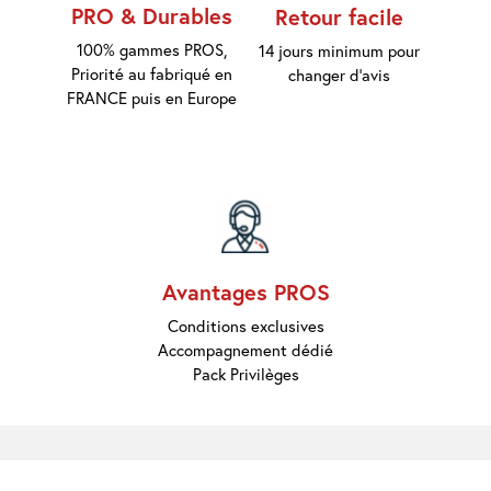
Marques
PRO & Durables
Retour facile
Pros
Nouveautés
100% gammes PROS,
14 jours minimum pour
Promos
Priorité au fabriqué en
changer d'avis
Meilleures
FRANCE puis en Europe
Ventes
Guides &
Conseils
Avantages PROS
Conditions exclusives
Accompagnement dédié
Pack Privilèges