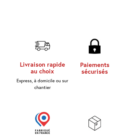
d'accès
Equipements
Consommables
Outillage
Maison
Livraison rapide
Paiements
connectée
au choix
sécurisés
Express, à domicile ou sur
Quincaillerie
Fixations
chantier
Collections
Déco