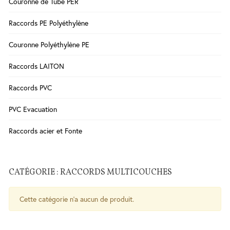
Couronne de Tube PER
Salle
Raccords PE Polyéthylène
de
Bains
Couronne Polyéthylène PE
WC
Cuisine
Raccords LAITON
Chauffe-
Raccords PVC
eau
Traitement
PVC Evacuation
de l'eau
Raccords acier et Fonte
Serrures
-
Poignées
CATÉGORIE : RACCORDS MULTICOUCHES
- Ferme
porte
Cette catégorie n'a aucun de produit.
Sécurité
Contrôle