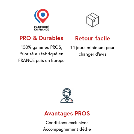
d'accès
Equipements
Consommables
PRO & Durables
Retour facile
Outillage
100% gammes PROS,
14 jours minimum pour
Priorité au fabriqué en
changer d'avis
Maison
FRANCE puis en Europe
connectée
Quincaillerie
Fixations
Collections
Déco
Avantages PROS
Conditions exclusives
Accompagnement dédié