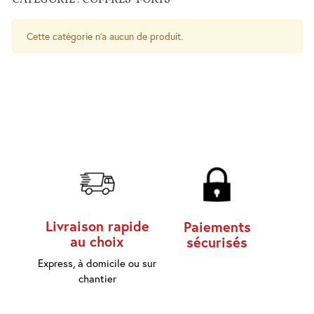
CATÉGORIE : COFFRES-FORTS
Salle
Cette catégorie n'a aucun de produit.
de
Bains
WC
Cuisine
Chauffe-
eau
Traitement
de l'eau
Serrures
-
Livraison rapide
Paiements
Poignées
au choix
sécurisés
- Ferme
porte
Express, à domicile ou sur
chantier
Sécurité
Contrôle