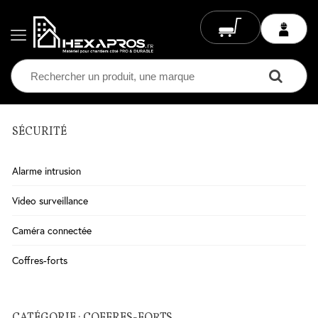
SÉCURITÉ
Electricité
Chauffage
Alarme intrusion
Electrique
Climatisation
Video surveillance
Ventilation
Caméra connectée
Eclairage
Coffres-forts
Plomberie
Chauffage