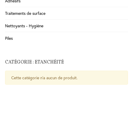
Adhésifs
Salle
Traitements de surface
de
Bains
Nettoyants - Hygiène
WC
Cuisine
Piles
Chauffe-
eau
CATÉGORIE : ETANCHÉITÉ
Traitement
de l'eau
Cette catégorie n'a aucun de produit.
Serrures
-
Poignées
- Ferme
porte
Sécurité
Contrôle