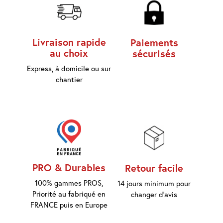
d'accès
Equipements
Livraison rapide
Paiements
Consommables
au choix
sécurisés
Express, à domicile ou sur
Outillage
chantier
Maison
connectée
Quincaillerie
Fixations
PRO & Durables
Retour facile
Collections
Déco
100% gammes PROS,
14 jours minimum pour
Priorité au fabriqué en
changer d'avis
FRANCE puis en Europe