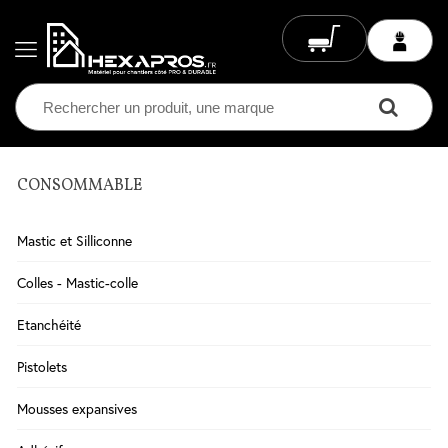
CONSOMMABLE
Electricité
Chauffage
Mastic et Silliconne
Electrique
Climatisation
Colles - Mastic-colle
Ventilation
Etanchéité
Eclairage
Pistolets
Plomberie
Mousses expansives
Chauffage