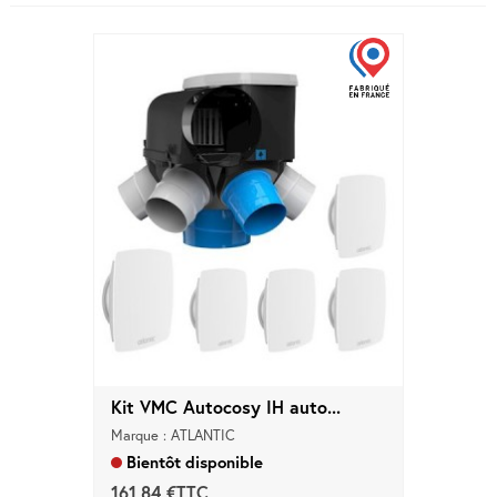
Marques
Pros
Nouveautés
Promos
Meilleures
Ventes
Guides &
Conseils
Kit VMC Autocosy IH auto...
Marque : ATLANTIC
Bientôt disponible
161,84 €TTC