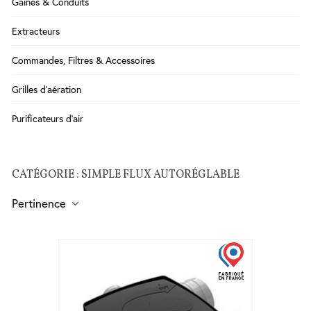
Gaines & Conduits
Salle
Extracteurs
de
Bains
Commandes, Filtres & Accessoires
WC
Cuisine
Grilles d'aération
Chauffe-
Purificateurs d'air
eau
Traitement
de l'eau
CATÉGORIE : SIMPLE FLUX AUTORÉGLABLE
Serrures
Pertinence
-
Poignées
- Ferme
porte
Sécurité
Contrôle