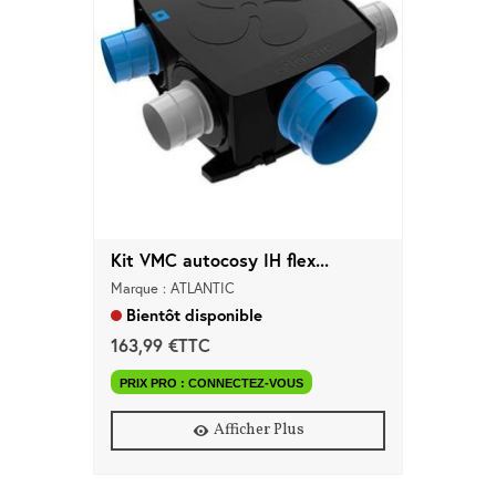
d'accès
Equipements
Consommables
Outillage
Maison
connectée
Kit VMC autocosy IH flex...
Marque : ATLANTIC
Quincaillerie
Bientôt disponible
Fixations
163,99 €TTC
Collections
PRIX PRO : CONNECTEZ-VOUS
Déco
Afficher Plus