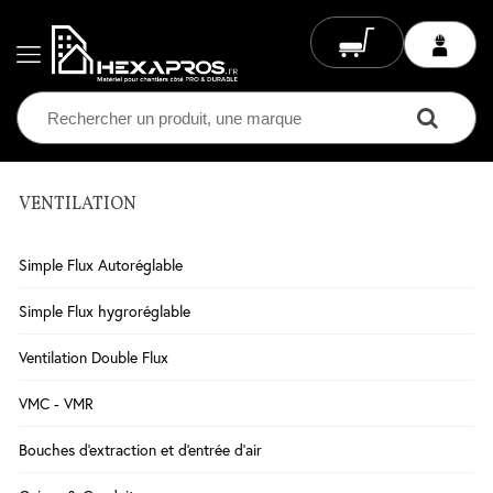
VENTILATION
Electricité
Chauffage
Simple Flux Autoréglable
Electrique
Climatisation
Simple Flux hygroréglable
Ventilation
Ventilation Double Flux
Eclairage
VMC - VMR
Plomberie
Bouches d'extraction et d'entrée d'air
Chauffage