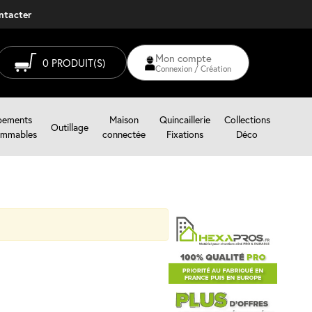
ontacter
Mon compte
0
PRODUIT(S)
Connexion / Création
pements
Maison
Quincaillerie
Collections
Outillage
mmables
connectée
Fixations
Déco