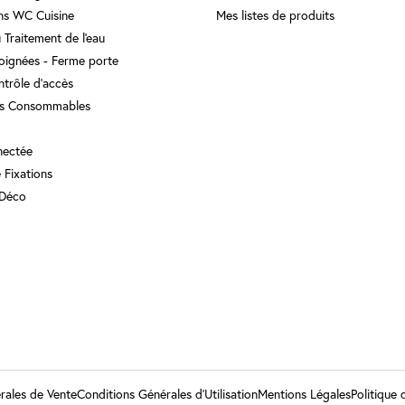
ins WC Cuisine
Mes listes de produits
 Traitement de l'eau
Poignées - Ferme porte
ntrôle d'accès
s Consommables
nectée
e Fixations
 Déco
rales de Vente
Conditions Générales d’Utilisation
Mentions Légales
Politique 