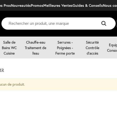
s Pros
Nouveautés
Promos
Meilleures Ventes
Guides & Conseils
nous c
Salle de
Chauffe-eau
Serrures -
Sécurité
Equi
Bains WC
Traitement de
Poignées -
Contrôle
Conso
Cuisine
l'eau
Ferme porte
d'accès
MR
ucun de produit.