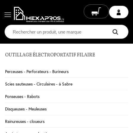
OUTILLAGE ÉLECTROPORTATIF FILAIRE
Electricité
Chauffage
Perceuses - Perforateurs - Burineurs
Electrique
Climatisation
Scies sauteuses - Circulaires - à Sabre
Ventilation
Ponseuses - Rabots
Eclairage
Disqueuses - Meuleuses
Plomberie
Rainureuses - cloueurs
Chauffage