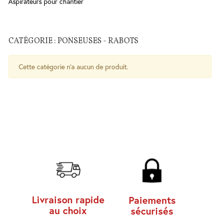
Aspirateurs pour chantier
Salle
de
Bains
CATÉGORIE : PONSEUSES - RABOTS
WC
Cuisine
Cette catégorie n'a aucun de produit.
Chauffe-
eau
Traitement
de l'eau
Serrures
-
Poignées
- Ferme
porte
Livraison rapide
Paiements
Sécurité
au choix
sécurisés
Contrôle