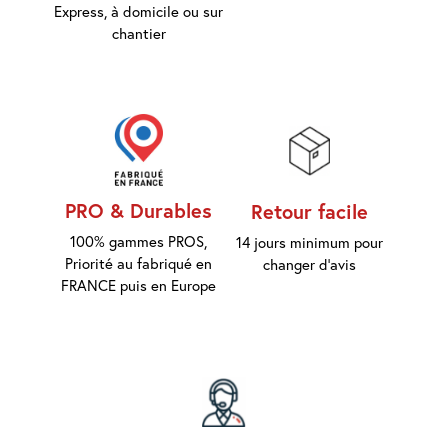
Express, à domicile ou sur
d'accès
chantier
Equipements
Consommables
Outillage
Maison
PRO & Durables
Retour facile
connectée
100% gammes PROS,
14 jours minimum pour
Priorité au fabriqué en
Quincaillerie
changer d'avis
Fixations
FRANCE puis en Europe
Collections
Déco