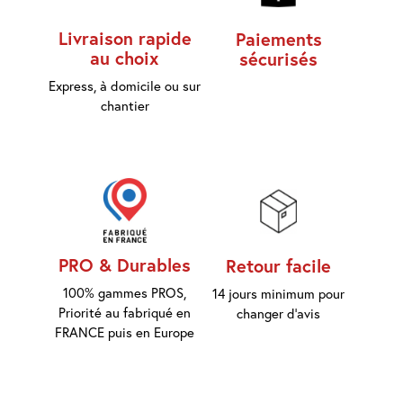
d'accès
Livraison rapide
Paiements
au choix
sécurisés
Equipements
Consommables
Express, à domicile ou sur
chantier
Outillage
Maison
connectée
Quincaillerie
Fixations
PRO & Durables
Retour facile
100% gammes PROS,
14 jours minimum pour
Collections
Priorité au fabriqué en
changer d'avis
Déco
FRANCE puis en Europe