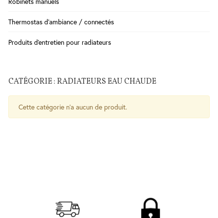
Robinets manuels
Salle
Thermostas d'ambiance / connectés
de
Bains
Produits d'entretien pour radiateurs
WC
Cuisine
CATÉGORIE : RADIATEURS EAU CHAUDE
Chauffe-
eau
Traitement
Cette catégorie n'a aucun de produit.
de l'eau
Serrures
-
Poignées
- Ferme
porte
Sécurité
Contrôle