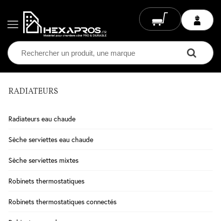
RADIATEURS
Electricité
Chauffage
Radiateurs eau chaude
Electrique
Climatisation
Sèche serviettes eau chaude
Ventilation
Sèche serviettes mixtes
Eclairage
Robinets thermostatiques
Plomberie
Robinets thermostatiques connectés
Chauffage