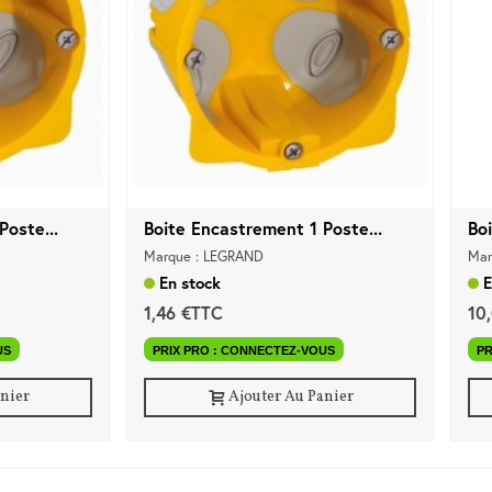
Poste...
Boite Encastrement 1 Poste...
Bo
Marque : LEGRAND
Mar
En stock
E
1,46 €TTC
10
US
PRIX PRO : CONNECTEZ-VOUS
PR
anier
Ajouter Au Panier