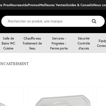
s Pros
Nouveautés
Promos
Meilleures Ventes
Guides & Conseils
nous c
Salle de
Chauffe-eau
Serrures -
Sécurité
Equi
Bains WC
Traitement de
Poignées -
Contrôle
Conso
Cuisine
l'eau
Ferme porte
d'accès
D'ENCASTREMENT