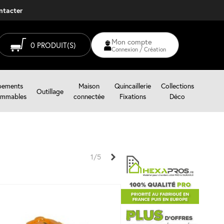
ontacter
Mon compte
0
PRODUIT(S)
Connexion / Création
pements
Maison
Quincaillerie
Collections
Outillage
mmables
connectée
Fixations
Déco
Suivant
1/5