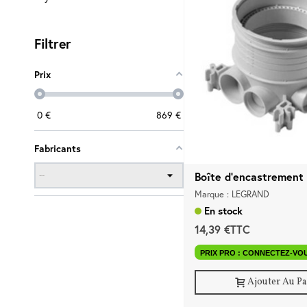
Filtrer
Prix
0
€
869
€
Fabricants
Boîte d'encastrement d
Marque : LEGRAND
En stock
14,39 €TTC
PRIX PRO : CONNECTEZ-VO
Ajouter Au P