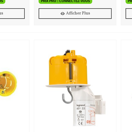
US
PRIX PRO : CONNECTEZ-VOUS
PR
us
Afficher Plus