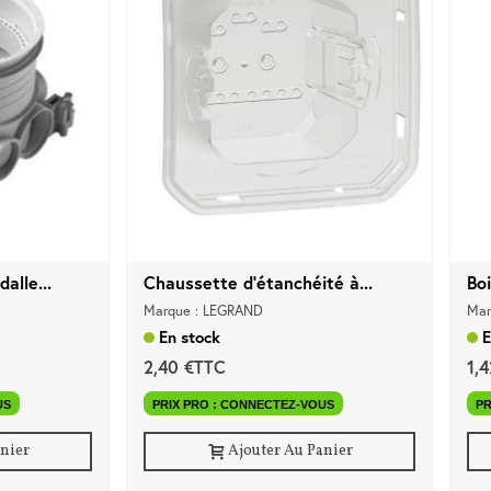
alle...
Chaussette d'étanchéité à...
Bo
Marque : LEGRAND
Mar
En stock
E
2,40 €TTC
1,
US
PRIX PRO : CONNECTEZ-VOUS
PR
anier
Ajouter Au Panier