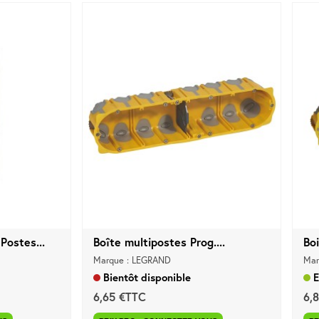
Postes...
Boîte multipostes Prog....
Bo
Marque : LEGRAND
Mar
Bientôt disponible
E
6,65 €TTC
6,