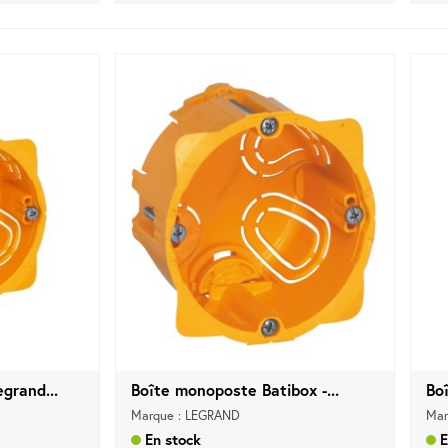
grand...
Boîte monoposte Batibox -...
Boî
Marque : LEGRAND
Mar
En stock
E