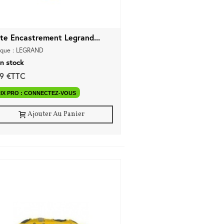
ite Encastrement Legrand...
que : LEGRAND
n stock
79 €TTC
IX PRO : CONNECTEZ-VOUS
Ajouter Au Panier