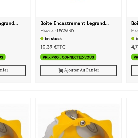
grand...
Boite Encastrement Legrand...
Bo
Marque : LEGRAND
Mar
En stock
E
10,39 €TTC
4,
US
PRIX PRO : CONNECTEZ-VOUS
PR
anier
Ajouter Au Panier