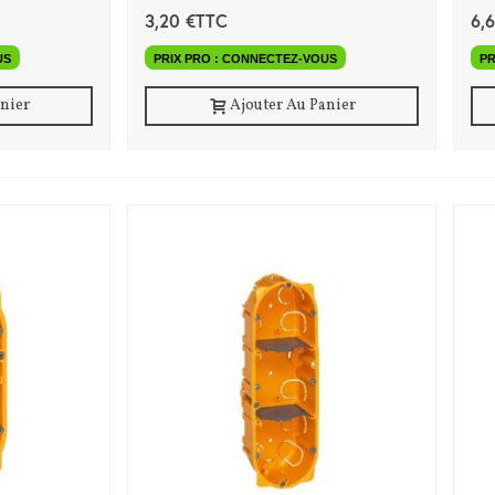
3,20 €TTC
6,
US
PRIX PRO : CONNECTEZ-VOUS
PR
anier
Ajouter Au Panier