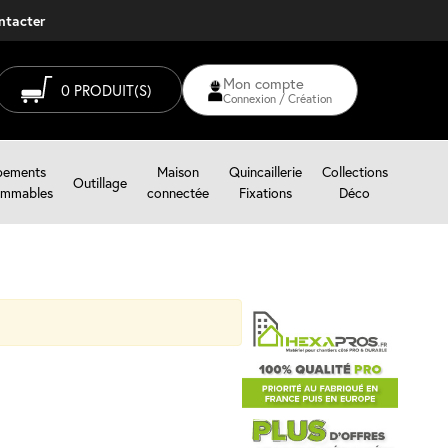
ontacter
Mon compte
0
PRODUIT(S)
Connexion / Création
pements
Maison
Quincaillerie
Collections
Outillage
mmables
connectée
Fixations
Déco