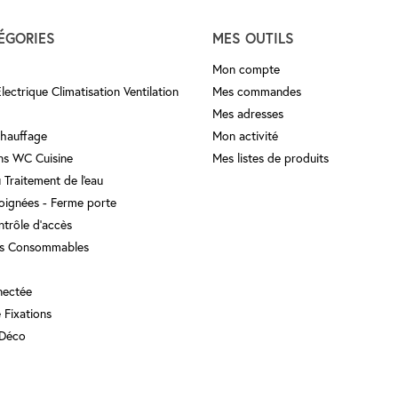
ÉGORIES
MES OUTILS
Mon compte
ectrique Climatisation Ventilation
Mes commandes
Mes adresses
Chauffage
Mon activité
ins WC Cuisine
Mes listes de produits
 Traitement de l'eau
Poignées - Ferme porte
ntrôle d'accès
s Consommables
nectée
e Fixations
 Déco