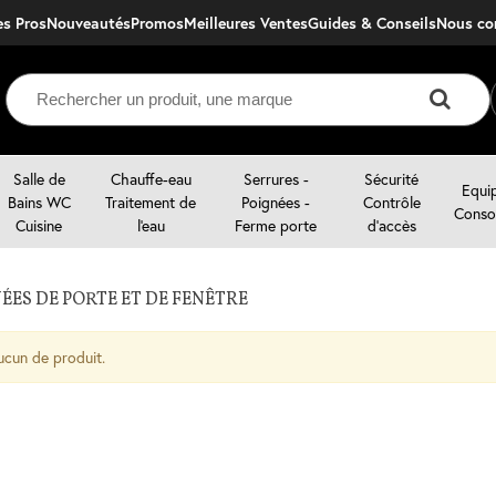
s Pros
Nouveautés
Promos
Meilleures Ventes
Guides & Conseils
nous c
Salle de
Chauffe-eau
Serrures -
Sécurité
Equi
Bains WC
Traitement de
Poignées -
Contrôle
Conso
Cuisine
l'eau
Ferme porte
d'accès
ÉES DE PORTE ET DE FENÊTRE
ucun de produit.