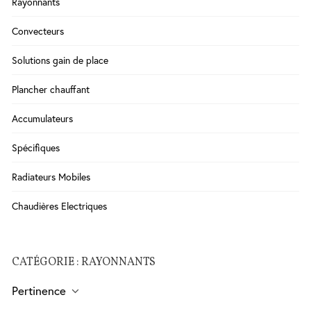
Rayonnants
Salle
Convecteurs
de
Bains
Solutions gain de place
WC
Cuisine
Plancher chauffant
Chauffe-
Accumulateurs
eau
Traitement
Spécifiques
de l'eau
Radiateurs Mobiles
Serrures
Chaudières Electriques
-
Poignées
- Ferme
porte
CATÉGORIE : RAYONNANTS
Pertinence
Sécurité
Contrôle