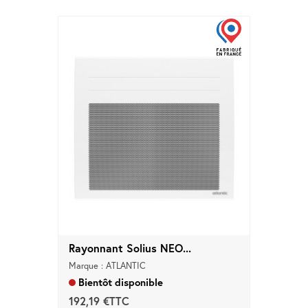
d'accès
Equipements
Consommables
Outillage
Maison
connectée
Quincaillerie
Fixations
Collections
Déco
Rayonnant Solius NEO...
Marque : ATLANTIC
Bientôt disponible
192,19 €TTC