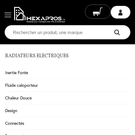
RADIATEURS ELECTRIQUES
Electricité
Chauffage
Inertie Fonte
Electrique
Climatisation
Fluide caloporteur
Ventilation
Chaleur Douce
Eclairage
Design
Plomberie
Connectés
Chauffage