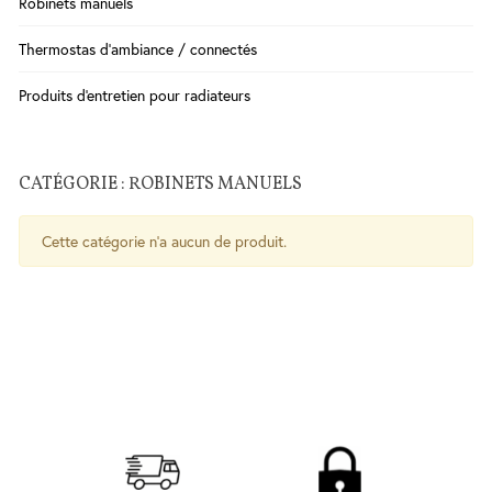
Robinets manuels
Salle
Thermostas d'ambiance / connectés
de
Bains
Produits d'entretien pour radiateurs
WC
Cuisine
CATÉGORIE : ROBINETS MANUELS
Chauffe-
eau
Traitement
Cette catégorie n'a aucun de produit.
de l'eau
Serrures
-
Poignées
- Ferme
porte
Sécurité
Contrôle