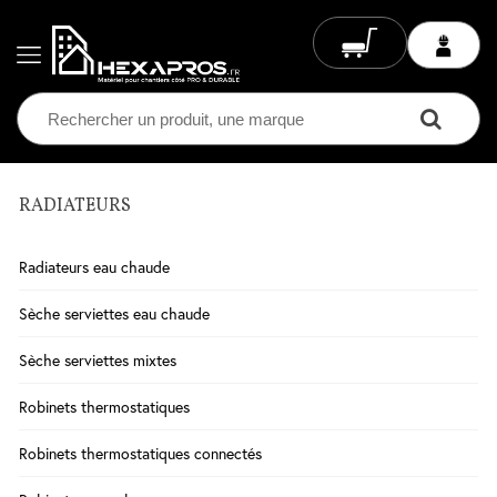
RADIATEURS
Electricité
Chauffage
Radiateurs eau chaude
Electrique
Climatisation
Sèche serviettes eau chaude
Ventilation
Sèche serviettes mixtes
Eclairage
Robinets thermostatiques
Plomberie
Robinets thermostatiques connectés
Chauffage