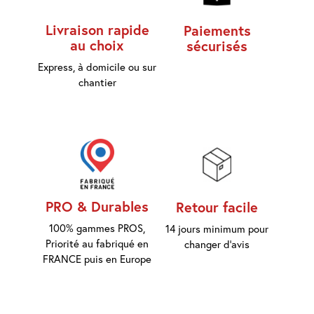
d'accès
Livraison rapide
Paiements
au choix
sécurisés
Equipements
Consommables
Express, à domicile ou sur
chantier
Outillage
Maison
connectée
Quincaillerie
Fixations
PRO & Durables
Retour facile
100% gammes PROS,
14 jours minimum pour
Collections
Priorité au fabriqué en
changer d'avis
Déco
FRANCE puis en Europe