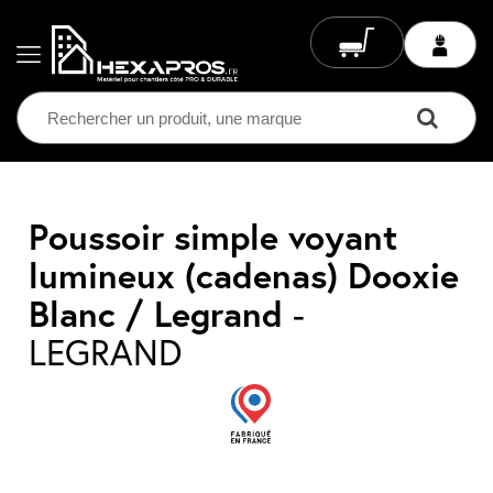
Electricité
Poussoir simple voyant
lumineux (cadenas) Dooxie
Chauffage
Electrique
Blanc / Legrand
-
Climatisation
Ventilation
LEGRAND
Eclairage
Plomberie
Chauffage