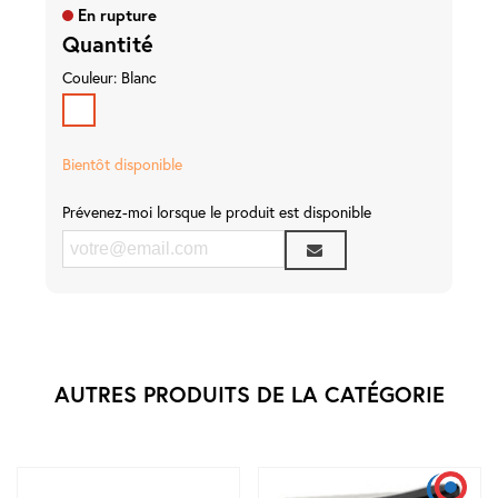
Marques
En rupture
Pros
Quantité
Nouveautés
Promos
Couleur: Blanc
Meilleures
Blanc
Ventes
Guides &
Bientôt disponible
Conseils
Prévenez-moi lorsque le produit est disponible