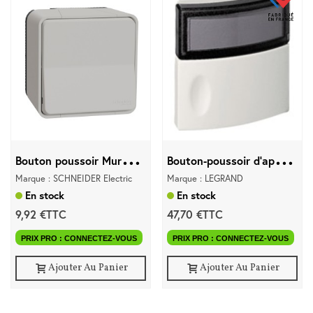
B
outon poussoir Mureva Styl...
B
outon-poussoir d'appel...
Marque : SCHNEIDER Electric
Marque : LEGRAND
En stock
En stock
9,92 €TTC
47,70 €TTC
PRIX PRO : CONNECTEZ-VOUS
PRIX PRO : CONNECTEZ-VOUS
Ajouter Au Panier
Ajouter Au Panier